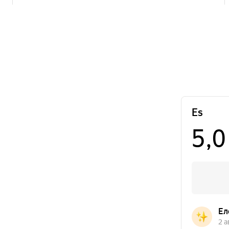
+7 (343) 200-07-27
ул. ​
Часы работы
Эскадронная,
Пн-Вс с 10:00 - 20:00
д. 29, ​204А