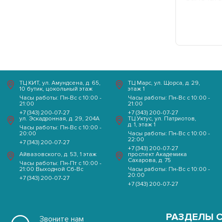
Выходной Сб-Вс
ТЦ КИТ, ул. Амундсена, д. 65,
ТЦ Марс, ул. Щорса, д. 29,
+7 (343) 200-07-27
10 бутик, цокольный этаж
этаж 1
Часы работы: Пн-Вс с 10:00 -
Часы работы: Пн-Вс с 10:00 -
21:00
21:00
+7 (343) 200-07-27
+7 (343) 200-07-27
ул. ​Эскадронная, д. 29, ​204А
ТЦ Уктус, ул. Патриотов,
проспект
Часы работы
д. 1, этаж 1
Часы работы: Пн-Вс с 10:00 -
20:00
Часы работы: Пн-Вс с 10:00 -
Академика
22:00
+7 (343) 200-07-27
Пн-Вс с 10:00 - 20:00
+7 (343) 200-07-27
Сахарова, д. 75
Айвазовского, д. 53, 1 этаж
проспект Академика
Сахарова, д. 75
Часы работы: Пн-Пт с 10:00 -
21:00 Выходной Сб-Вс
Часы работы: Пн-Вс с 10:00 -
20:00
+7 (343) 200-07-27
+7 (343) 200-07-27
РАЗДЕЛЫ 
Звоните нам