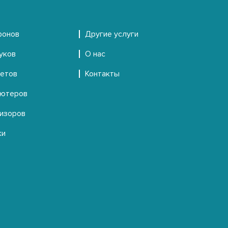
фонов
Другие услуги
уков
О нас
шетов
Контакты
ьютеров
визоров
ки