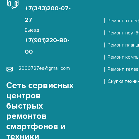
+7(343)200-07-
+7 (343) 200-07-27
27
Ремонт теле
Выезд
ул. Вильгельма
Часы работы
Ремонт ноутб
+7(901)220-80-
де Геннина
Пн-Пт с 10:00 - 20:00
Ремонт план
д. 31, этаж 1
00
Выходной Сб-Вс
Ремонт комп
2000727es@gmail.com
Ремонт теле
Скупка техни
Сеть сервисных
центров
быстрых
+7 (343) 200-07-27
ремонтов
смартфонов и
ул. Вайнера, 55
Часы работы
техники