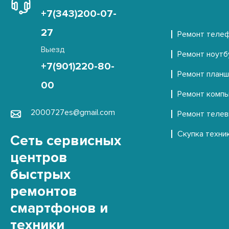
+7(343)200-07-
+7 (343) 200-07-27
27
Ремонт теле
Выезд
ул. Вильгельма
Часы работы
Ремонт ноутб
+7(901)220-80-
де Геннина
Пн-Пт с 10:00 - 20:00
Ремонт план
д. 31, этаж 1
00
Выходной Сб-Вс
Ремонт комп
2000727es@gmail.com
Ремонт теле
Скупка техни
Сеть сервисных
центров
быстрых
+7 (343) 200-07-27
ремонтов
смартфонов и
ул. Вайнера, 55
Часы работы
техники