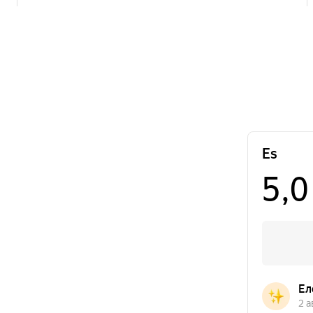
+7 (343) 200-07-27
ул. ​
Часы работы
Эскадронная,
Пн-Вс с 10:00 - 20:00
д. 29, ​204А