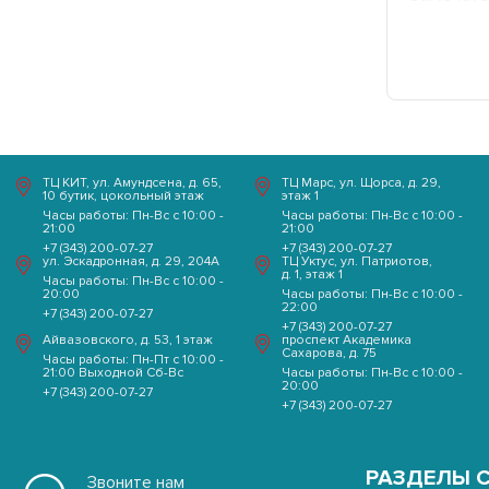
Выходной Сб-Вс
ТЦ КИТ, ул. Амундсена, д. 65,
ТЦ Марс, ул. Щорса, д. 29,
+7 (343) 200-07-27
10 бутик, цокольный этаж
этаж 1
Часы работы: Пн-Вс с 10:00 -
Часы работы: Пн-Вс с 10:00 -
21:00
21:00
+7 (343) 200-07-27
+7 (343) 200-07-27
ул. ​Эскадронная, д. 29, ​204А
ТЦ Уктус, ул. Патриотов,
проспект
Часы работы
д. 1, этаж 1
Часы работы: Пн-Вс с 10:00 -
20:00
Часы работы: Пн-Вс с 10:00 -
Академика
22:00
+7 (343) 200-07-27
Пн-Вс с 10:00 - 20:00
+7 (343) 200-07-27
Сахарова, д. 75
Айвазовского, д. 53, 1 этаж
проспект Академика
Сахарова, д. 75
Часы работы: Пн-Пт с 10:00 -
21:00 Выходной Сб-Вс
Часы работы: Пн-Вс с 10:00 -
20:00
+7 (343) 200-07-27
+7 (343) 200-07-27
РАЗДЕЛЫ 
Звоните нам