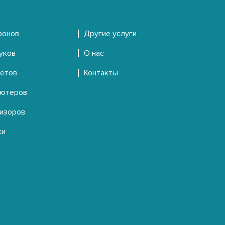
фонов
Другие услуги
уков
О нас
шетов
Контакты
ьютеров
визоров
ки