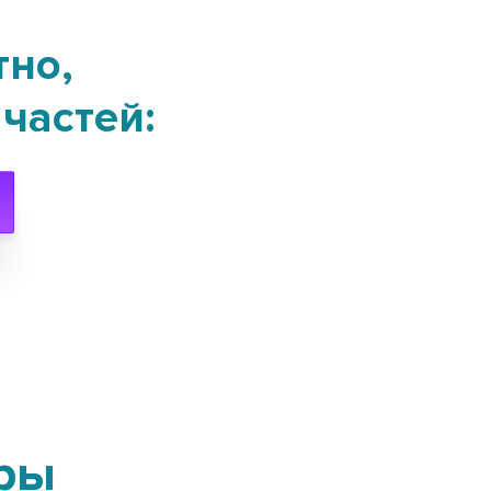
тно,
частей:
ры