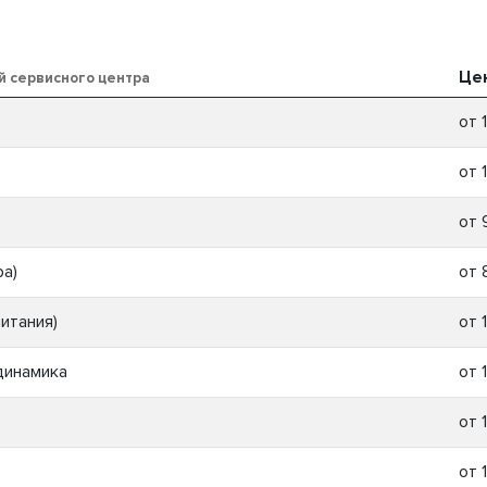
Це
й сервисного центра
от 
от 
от 
ра)
от 
итания)
от 
динамика
от 
от 
от 