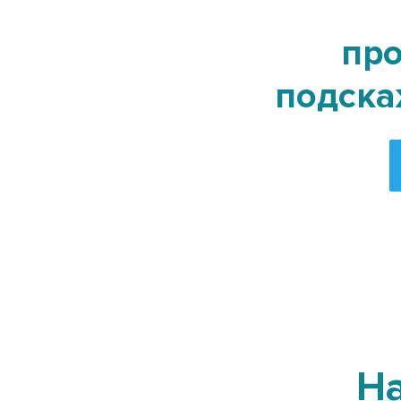
про
подска
Н