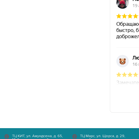
+7 (343) 200-07-27
Айвазовского,
Часы работы
д. 53, 1 этаж
Пн-Пт с 10:00 - 21:00
Выходной Сб-Вс
ТЦ КИТ, ул. Амундсена, д. 65,
ТЦ Марс, ул. Щорса, д. 29,