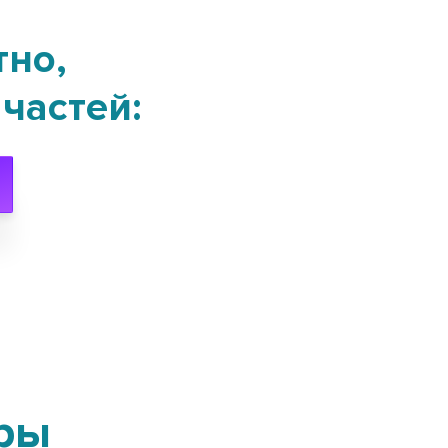
тно,
частей:
ры