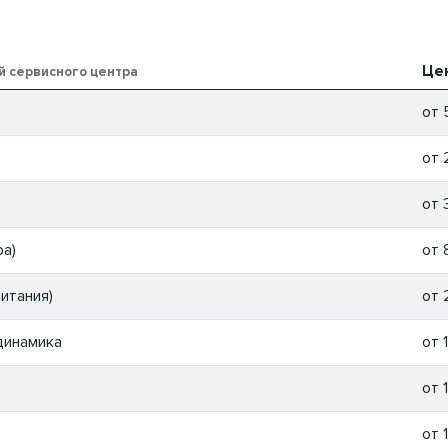
Це
й сервисного центра
от 
от 
от 
ра)
от 
итания)
от 
динамика
от 
от 
от 