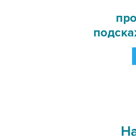
про
подска
Н