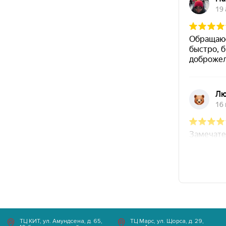
+7 (343) 200-07-27
Айвазовского,
Часы работы
д. 53, 1 этаж
Пн-Пт с 10:00 - 21:00
Выходной Сб-Вс
ТЦ КИТ, ул. Амундсена, д. 65,
ТЦ Марс, ул. Щорса, д. 29,